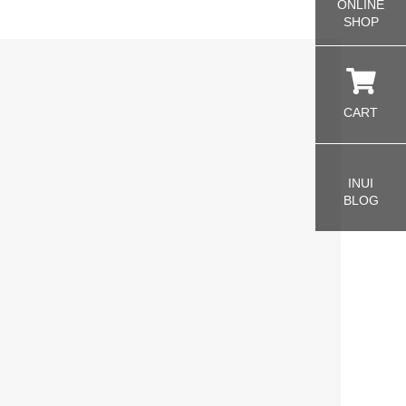
ONLINE
SHOP
CART
INUI
BLOG