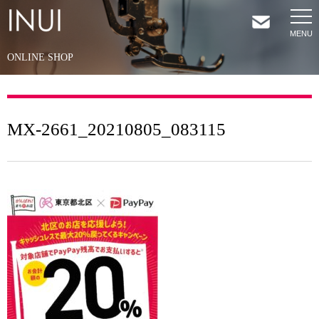
ONLINE SHOP
HOME
NEWS
MX-2661_20210805_083115
COMPANY
SERVICES
SHOP
CONTACT