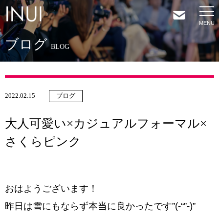
ブログ
HOME
BLOG
NEWS
2022.02.15
ブログ
COMPANY
大人可愛い×カジュアルフォーマル×
SERVICES
さくらピンク
SHOP
おはようございます！
CONTACT
昨日は雪にもならず本当に良かったです”(-“”-)”