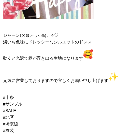
ジャーン(⋈◍＞◡＜◍)。✧♡
淡いお色味にドレッシーなシルエットのドレス
動くと光沢で柄が浮き出る生地になります
元気に営業しておりますので宜しくお願い申し上げます
#十条
#サンプル
#SALE
#北区
#埼京線
#衣装