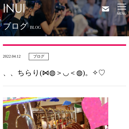
ブログ
HOME
BLOG
NEWS
2022.04.12
ブログ
COMPANY
、、ちらり(⋈◍＞◡＜◍)。✧♡
SERVICES
SHOP
CONTACT