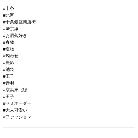
#十条
#北区
#十条銀座商店街
#埼京線
#お洒落好き
#春物
#夏物
#匂わせ
#撮影
#池袋
#王子
#赤羽
#京浜東北線
#王子
#セミオーダー
#大人可愛い
#ファッション