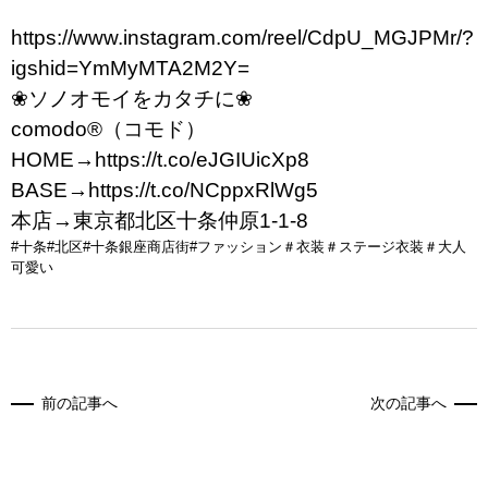
https://www.instagram.com/
reel/CdpU_MGJPMr/?
igshid=
YmMyMTA2M2Y=
❀ソノオモイをカタチに❀
comodo®（コモド）
HOME→
https://t.co/eJGIUicXp8
BASE→
https://t.co/NCppxRlWg5
本店→東京都北区十条仲原1-1-8
#十条#北区#十条銀座商店街#ファッション＃衣装＃
ステージ衣装＃大人
可愛い
前の記事へ
次の記事へ