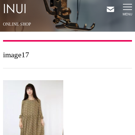
ONLINE SHOP
HOME
NEWS
image17
COMPANY
SERVICES
SHOP
CONTACT