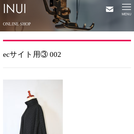
ONLINE SHOP
HOME
NEWS
ecサイト用③ 002
COMPANY
SERVICES
SHOP
CONTACT