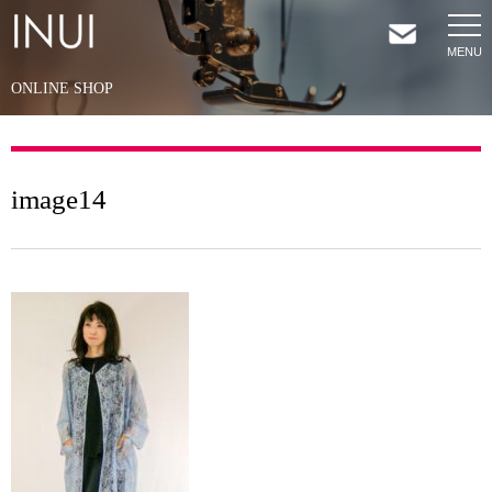
ONLINE SHOP
HOME
NEWS
image14
COMPANY
SERVICES
SHOP
CONTACT