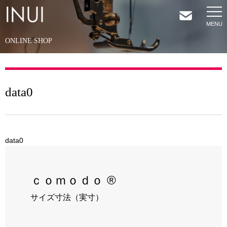
ONLINE SHOP
HOME
NEWS
data0
COMPANY
SERVICES
data0
SHOP
ｃｏｍｏｄｏ ®
サイズ寸法（実寸）
CONTACT