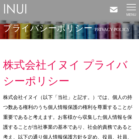
プライバシーポリシー
HOME
PRIVACY-POLICY
NEWS
株式会社イヌイ プライバ
COMPANY
シーポリシー
SERVICES
株式会社イヌイ（以下「当社」と記す。）では、個人の持
SHOP
つ数ある権利のうち個人情報保護の権利を尊重することが
重要であると考えます。お客様から収集した個人情報を保
CONTACT
護することが当社事業の基本であり、社会的責務であると
考え、以下の通り個人情報保護方針を定め、役員、社員、