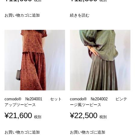
税別
税別
お買い物カゴに追加
続きを読む
comodo® №204001 セット
comodo® №204002 ビンテ
アップツーピース
ージ風ツーピース
¥
21,600
¥
22,500
税別
税別
お買い物カゴに追加
お買い物カゴに追加