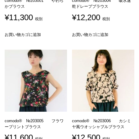
comodo® №203001 やわら
comodo® №203004 吸水速
RECRUIT
かブラウス
乾ドレープブラウス
¥
11,300
¥
12,200
税別
税別
BLOG
お買い物カゴに追加
お買い物カゴに追加
comodo® №203005 フラワ
comodo® №203006 カシミ
ープリントブラウス
ヤ風ウオッシャブルブラウス
¥
11,600
¥
12,500