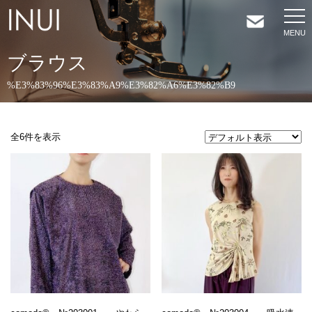
ブラウス
HOME
%E3%83%96%E3%83%A9%E3%82%A6%E3%82%B9
NEWS
全6件を表示
COMPANY
SERVICES
SHOP
CONTACT