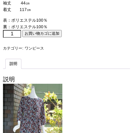
袖丈 44㎝
着丈 117㎝
表：ポリエステル100％
裏：ポリエステル100％
comodo®
お買い物カゴに追加
№201008
ト
カテゴリー:
ワンピース
レ
ン
ド“花
説明
柄
ワ
ン
説明
ピ
ー
ス”個