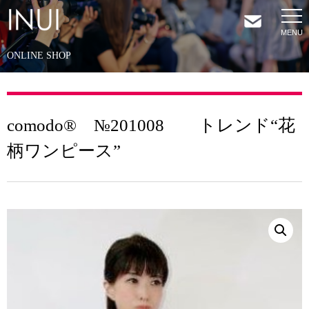
ONLINE SHOP
HOME
NEWS
comodo® №201008 トレンド“花
柄ワンピース”
COMPANY
SERVICES
SHOP
CONTACT