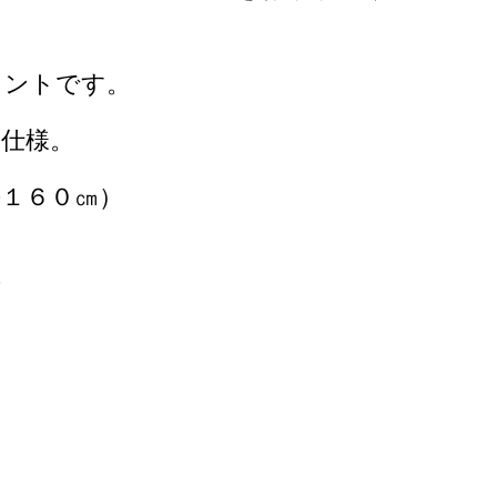
イントです。
し仕様。
１６０㎝）
可