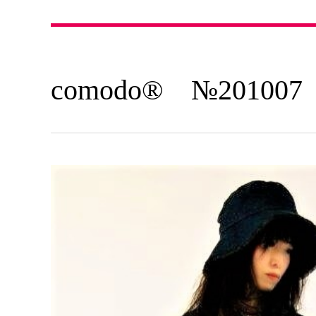
comodo® №20