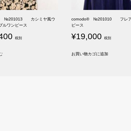
o® №201013 カシミヤ風ウ
comodo® №201010 フ
ブルワンピース
ピース
400
¥
19,000
税別
税別
む
お買い物カゴに追加