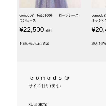
comodo® №201006 ローンレース
comod
ワンピース
オッシャ
¥
22,500
¥
20,
税別
お買い物カゴに追加
続きを読
ｃｏｍｏｄｏ ®
サイズ寸法（実寸）
注意事項