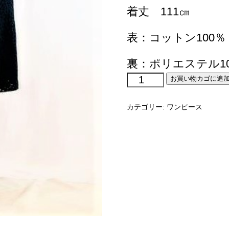
着丈 111㎝
表：コットン100％
裏：ポリエステル10
comodo®
お買い物カゴに追
№201007
ロ
カテゴリー:
ワンピース
ー
ン
レ
ー
ス
ワ
ン
ピ
ー
ス
個