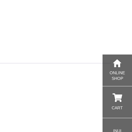
ONLINE
SHOP
CART
INUI