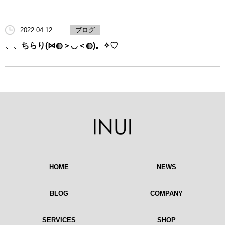
2022.04.12
ブログ
、、ちらり(⋈◍＞◡＜◍)。✧♡
HOME
NEWS
BLOG
COMPANY
SERVICES
SHOP