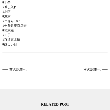
#十条
#差し入れ
#北区
#東京
#生せんべい
#十条銀座商店街
#埼京線
#王子
#京浜東北線
#嬉しい日
前の記事へ
次の記事へ
RELATED POST